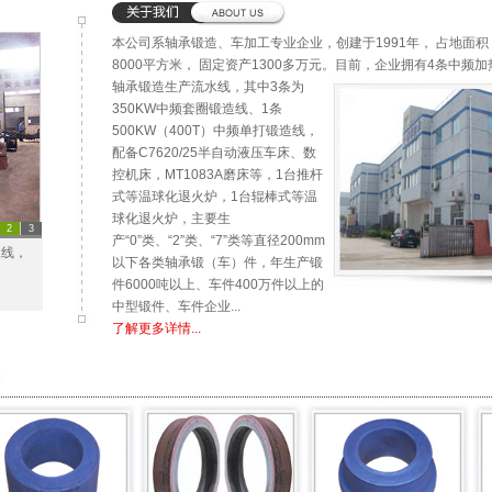
本公司系轴承锻造、车加工专业企业，创建于1991年， 占地面积
8000平方米， 固定资产1300多万元。目前，企业拥有4条中频加
轴承锻造生产流水线，
其中3条为
350KW中频套圈锻造线、1条
500KW（400T）中频单打锻造线，
配备C7620/25半自动液压车床、数
控机床，MT1083A磨床等，1台推杆
式等温球化退火炉，1台辊棒式等温
球化退火炉，主要生
2
3
产“0”类、“2”类、“7”类等直径200mm
水线，
以下各类轴承锻（车）件，年生产锻
件6000吨以上、车件400万件以上的
中型锻件、车件企业...
了解更多详情...